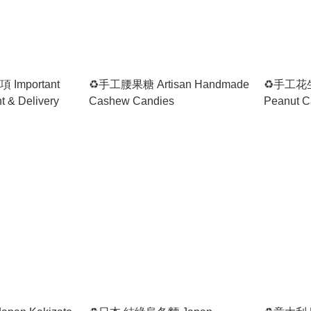
Important
♻️手工腰果糖 Artisan Handmade
♻️手工花生糖
 & Delivery
Cashew Candies
Peanut C