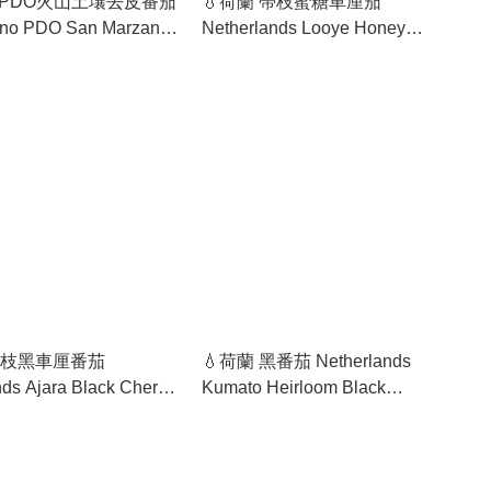
 PDO火山土壤去皮番茄
💧荷蘭 帶枝蜜糖車厘茄
lano PDO San Marzano
Netherlands Looye Honey
omatoes
Tomatoes on Vine
 帶枝黑車厘番茄
💧荷蘭 黑番茄 Netherlands
ds Ajara Black Cherry
Kumato Heirloom Black
 on Vine
Tomatoes