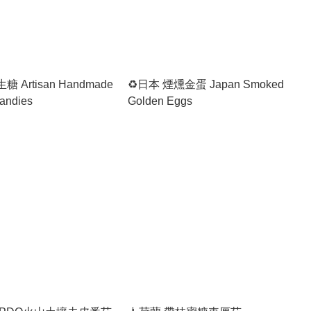
 Artisan Handmade
♻️日本 煙燻金蛋 Japan Smoked
andies
Golden Eggs