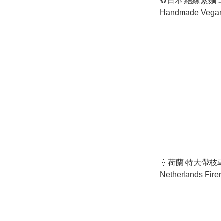
♻️日本 結緣素麵 Jap
Handmade Vegan
💧荷蘭 特大帶
Netherlands Fire
Cherry Tomatoes