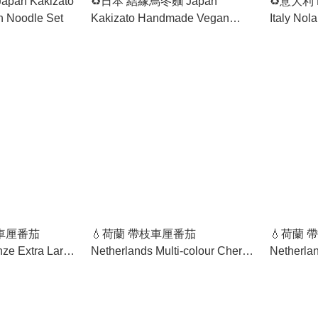
an Kakizato
♻️日本 結緣烏冬麵 Japan
♻️意大利
 Noodle Set
Kakizato Handmade Vegan
Italy No
Udon Set
Peeled T
枝車厘番茄
💧荷蘭 帶枝車厘番茄
💧荷蘭
nze Extra Large
Netherlands Multi-colour Cherry
Netherlan
 on Vine
Tomatoes on Vine
Tomatoes