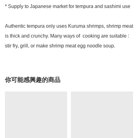
* Supply to Japanese market for tempura and sashimi use 

Authentic tempura only uses Kuruma shrimps, shrimp meat 
is thick and crunchy. Many ways of  cooking are suitable : 
stir fry, grill, or make shrimp meat egg noodle soup. 
你可能感興趣的商品