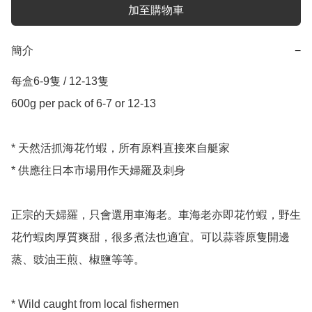
加至購物車
簡介
−
每盒6-9隻 / 12-13隻 

600g per pack of 6-7 or 12-13

* 天然活抓海花竹蝦，所有原料直接來自艇家

* 供應往日本市場用作天婦羅及刺身

正宗的天婦羅，只會選用車海老。車海老亦即花竹蝦，野生
花竹蝦肉厚質爽甜，很多煮法也適宜。可以蒜蓉原隻開邊
蒸、豉油王煎、椒鹽等等。

* Wild caught from local fishermen 
