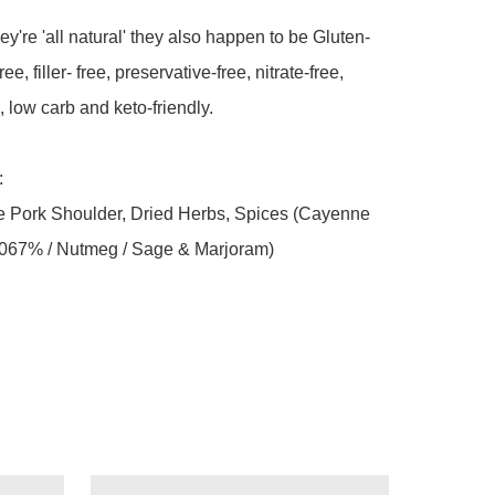
y're 'all natural' they also happen to be Gluten-
ree, filler- free, preservative-free, nitrate-free, 
, low carb and keto-friendly.

 

 Pork Shoulder, Dried Herbs, Spices (Cayenne 
067% / Nutmeg / Sage & Marjoram)
