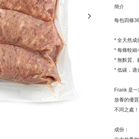
簡介
每包四條360g 
* 全天然
* 每條較
* 無麩質
* 低碳，適
Frank
放養的優質
不同之處！

成份：
