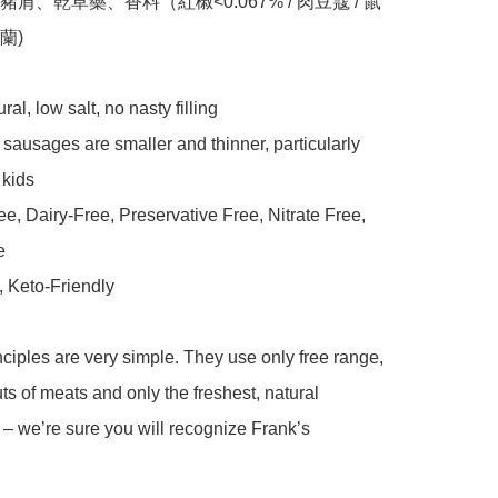
肩、乾草藥、香料（紅椒<0.067% / 肉豆蔻 / 鼠
)

al, low salt, no nasty filling 

 sausages are smaller and thinner, particularly 
kids 

ee, Dairy-Free, Preservative Free, Nitrate Free, 


 Keto-Friendly

nciples are very simple. They use only free range, 
s of meats and only the freshest, natural 
 – we’re sure you will recognize Frank’s 