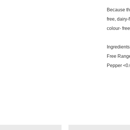
Because the
free, dairy-f
colour- free
Ingredients:
Free Range
Pepper <0.