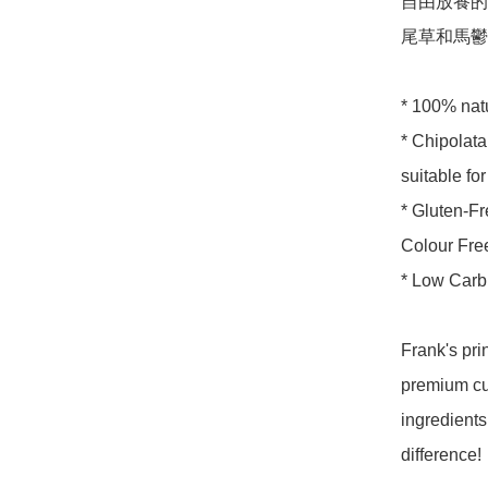
自由放養的豬
尾草和馬鬱蘭
* 100% natur
* Chipolata
suitable for 
* Gluten-Fr
Colour Free
* Low Carb,
Frank's pri
premium cut
ingredients
difference!
