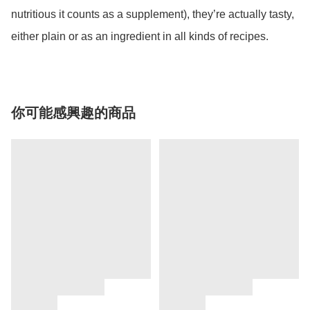
nutritious it counts as a supplement), they’re actually tasty, 
either plain or as an ingredient in all kinds of recipes.
你可能感興趣的商品