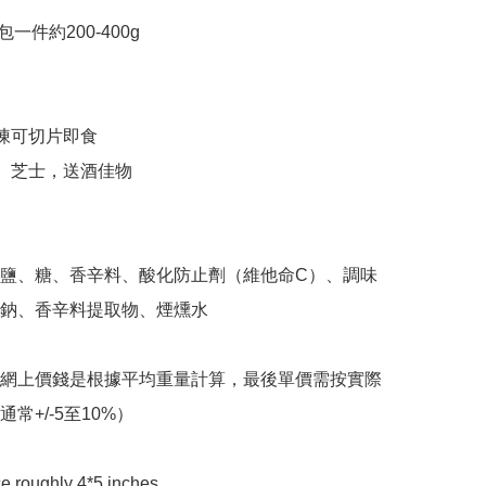
每包一件約200-400g 

凍可切片即食

士、芝士，送酒佳物

鹽、糖、香辛料、酸化防止劑（維他命C）、調味
鈉、香辛料提取物、煙燻水

之網上價錢是根據平均重量計算，最後單價需按實際
常+/-5至10%）

e roughly 4*5 inches 
