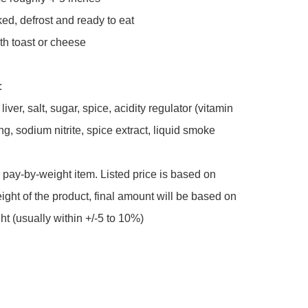
ed, defrost and ready to eat 

th toast or cheese 



iver, salt, sugar, spice, acidity regulator (vitamin 
g, sodium nitrite, spice extract, liquid smoke 

a pay-by-weight item. Listed price is based on 
ght of the product, final amount will be based on 
ht (usually within +/-5 to 10%)