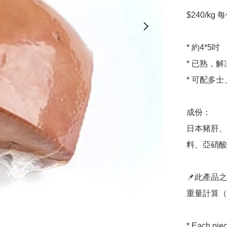
$240/kg 
* 約4*5吋

* 已熟，解
* 可配多
成份：

日本豬肝、
料、亞硝酸
📌此產品
重量計算（通
* Each piec