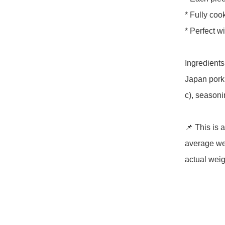
* Fully cook
* Perfect wi
Ingredients:
Japan pork l
c), seasonin
📌 This is 
average wei
actual weig