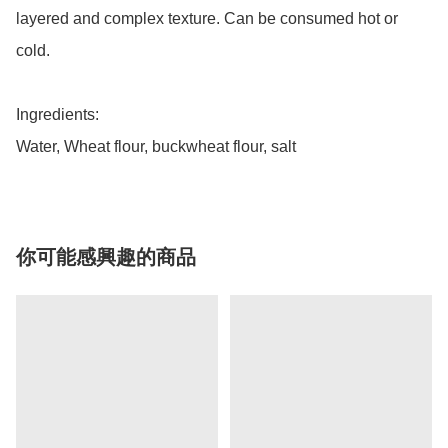
layered and complex texture. Can be consumed hot or 
cold. 

Ingredients: 

Water, Wheat flour, buckwheat flour, salt 
你可能感興趣的商品