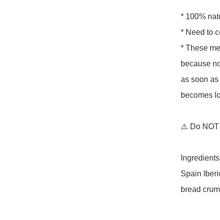
* 100% natu
* Need to c
* These mea
because no 
as soon as 
becomes lo
⚠️ Do NOT d
Ingredients:
Spain Iberi
bread crum