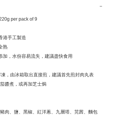
−
g per pack of 9

香港手工製造

全熟

何添加，水份容易流失，建議盡快食用

先解凍，由冰箱取出直接煎，建議首先煎封肉丸表
茄醬煮，或再加芝士焗

豬肉、鹽、黑椒、紅洋蔥、九層塔、芫茜、麵包