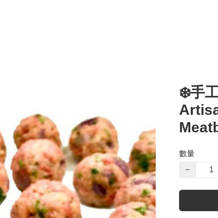
❄️
Artis
Meatb
數量
−