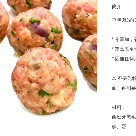
簡介
每包9粒約 220
* 零添加，
* 需烹煮至
* 因無任
⚠️ 不要
面，再用蕃
材料：

西班牙黑毛
糠、蛋
