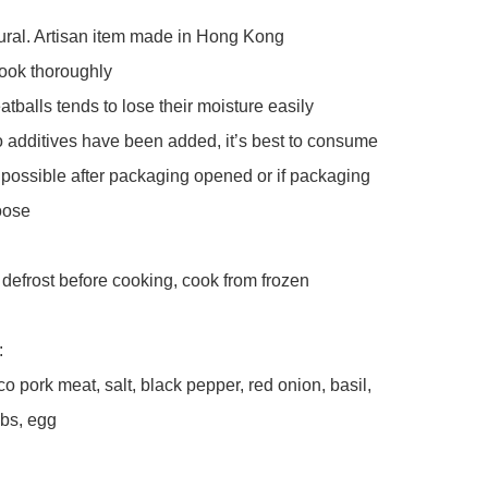
ral. Artisan item made in Hong Kong 

ook thoroughly 

tballs tends to lose their moisture easily 
additives have been added, it’s best to consume 
possible after packaging opened or if packaging 
ose

efrost before cooking, cook from frozen 



co pork meat, salt, black pepper, red onion, basil, 
bs, egg 