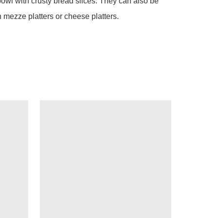
 bowl with crusty bread slices. They can also be 
 mezze platters or cheese platters.