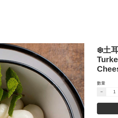
❄️土
Turke
Chees
數量
−