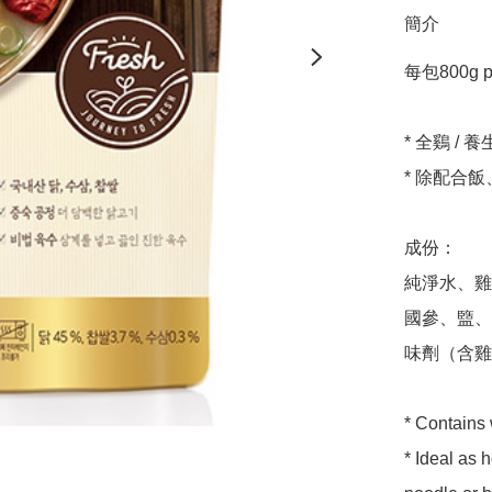
簡介
每包800g per
* 全鷄 /
* 除配合
成份：

純淨水、雞
國參、盬、參
味劑（含雞
* Contains 
* Ideal as 