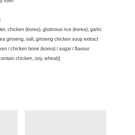
itself 



er, chicken (korea), glutinous rice (korea), garlic 
rea ginseng, salt, ginseng chicken soup extract 
ken / chicken bone (korea) / sugar / flavour 
ontain chicken, soy, wheat)]