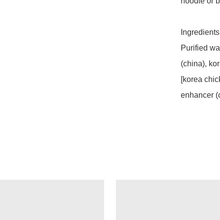
noodle or by 
Ingredients:
Purified wat
(china), ko
[korea chic
enhancer (c