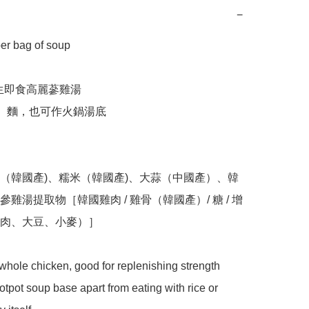
−
 bag of soup

 養生即食高麗蔘雞湯

飯、麵，也可作火鍋湯底

（韓國產)、糯米（韓國產)、大蒜（中國產）、韓
雞湯提取物［韓國雞肉 / 雞骨（韓國產）/ 糖 / 增
肉、大豆、小麥）］

whole chicken, good for replenishing strength 

hotpot soup base apart from eating with rice or 