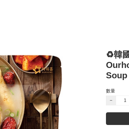
♻️韓
Ourh
Soup
數量
−